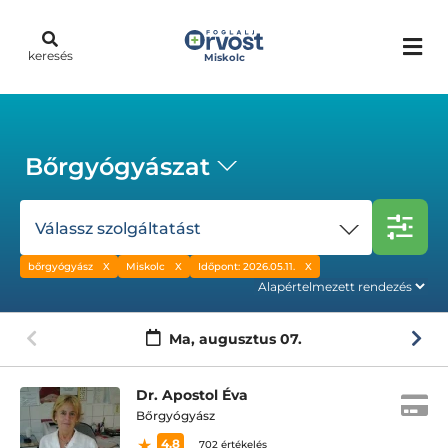
keresés
Miskolc
Bőrgyógyászat
Válassz szolgáltatást
bőrgyógyász
Miskolc
Időpont: 2026.05.11.
Ma,
augusztus 07.
Dr. Apostol Éva
Bőrgyógyász
4.8
702 értékelés