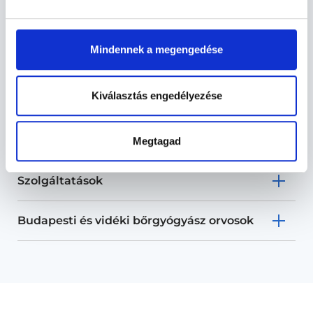
Bőrgyógyász Miskolc -
Mindennek a megengedése
Bőrgyógyászat
Kiválasztás engedélyezése
Bőrgyógyászat TERÜLETHEZ
KAPCSOLÓDÓ SZAKTERÜLETEK
Megtagad
Szolgáltatások
Budapesti és vidéki bőrgyógyász orvosok