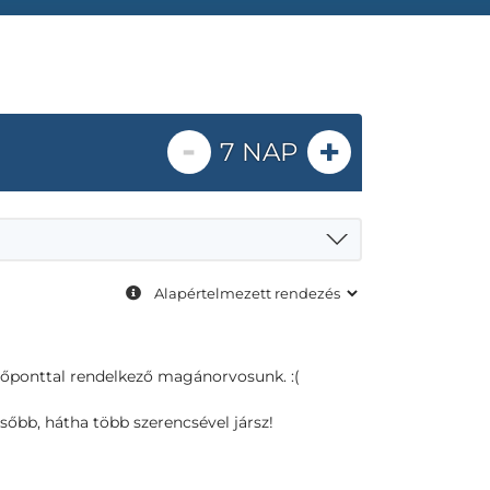
-
+
7 NAP
dőponttal rendelkező magánorvosunk. :(
sőbb, hátha több szerencsével jársz!