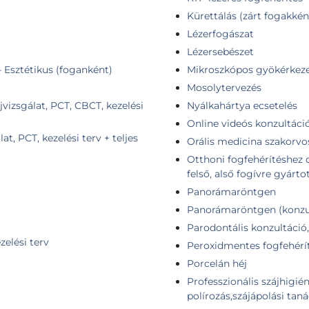
Kürettálás (zárt fogakkén
Lézerfogászat
Lézersebészet
 Esztétikus (foganként)
Mikroszkópos gyökérkeze
Mosolytervezés
vizsgálat, PCT, CBCT, kezelési
Nyálkahártya ecsetelés
Online videós konzultáci
, PCT, kezelési terv + teljes
Orális medicina szakorvos
Otthoni fogfehérítéshez 
felső, alső fogívre gyártot
Panorámaröntgen
Panorámaröntgen (konzul
l
Parodontális konzultáció,
zelési terv
Peroxidmentes fogfehérí
Porcelán héj
Professzionális szájhigién
polírozás,szájápolási tan