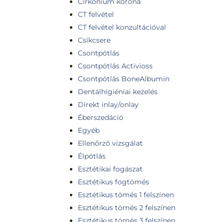
Cirkónium korona
CT felvétel
CT felvétel konzultációval
Csíkcsere
Csontpótlás
Csontpótlás Activioss
Csontpótlás BoneAlbumin
Dentálhigiéniai kezelés
Direkt inlay/onlay
Éberszedáció
Egyéb
Ellenőrző vizsgálat
Élpótlás
Esztétikai fogászat
Esztétikus fogtömés
Esztétikus tömés 1 felszínen
Esztétikus tömés 2 felszínen
Esztétikus tömés 3 felszínen