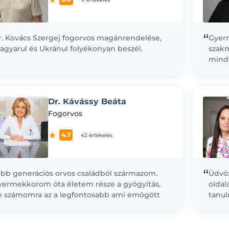
“
r. Kovács Szergej fogorvos magánrendelése,
Gyer
agyarul és Ukránul folyékonyan beszél.
szakm
mind
Fogor
türel
Dr. Kávássy Beáta
Fogorvos
4.7
42 értékelés
“
öbb generációs orvos családból származom.
Üdvöz
yermekkorom óta életem része a gyógyítás,
oldal
e számomra az a legfontosabb ami emögött
tanul
n: szakmai tudás, precizitás, tapasztalat,
Gyóg
pátia és...
diplo