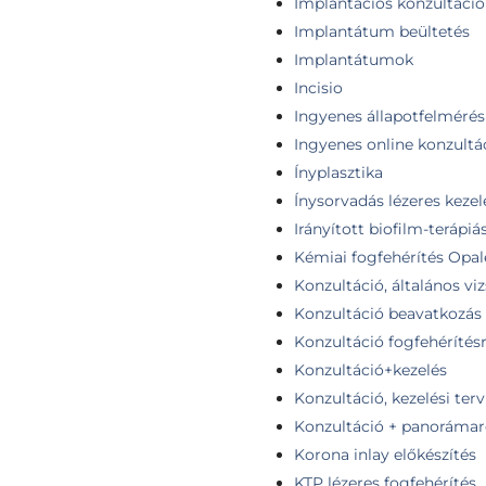
Implantációs konzultáció
Implantátum beültetés
Implantátumok
Incisio
Ingyenes állapotfelmérés
Ingyenes online konzultá
Ínyplasztika
Ínysorvadás lézeres kezel
Irányított biofilm-terápiá
Kémiai fogfehérítés Opa
Konzultáció, általános vi
Konzultáció beavatkozás 
Konzultáció fogfehérítésr
Konzultáció+kezelés
Konzultáció, kezelési terv
Konzultáció + panoráma
Korona inlay előkészítés
KTP lézeres fogfehérítés