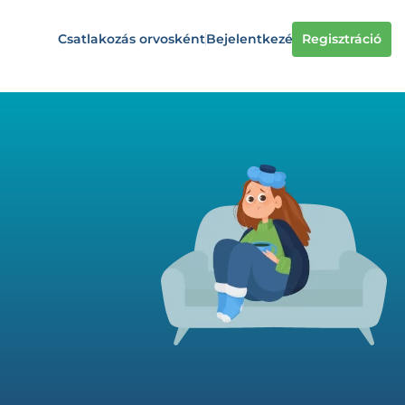
Csatlakozás orvosként
Bejelentkezés
Regisztráció