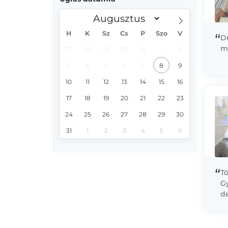
H
K
Sz
Cs
P
Szo
V
“
D
m
27
28
29
30
31
1
2
3
4
5
6
7
8
9
10
11
12
13
14
15
16
17
18
19
20
21
22
23
24
25
26
27
28
29
30
31
1
2
3
4
5
6
“
T
G
d
va
em