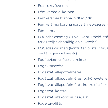
Excisio+szövettan
Fém-kerámiai korona
Fémkerámia korona, hídtag / db
Fémkerámia korona porcelán leplezéssel -
Fémlemez
FOGadás csomag CT-vel (konzultáció, száj
terv + teljes dentálhigiéniai kezelés)
FOGadás csomag (konzultáció, szájvizsgálat
dentálhigiéniai kezelés)
Fogágybetegségek kezelése
Fogak sínezése
Fogászati állapotfelmérés
Fogászati állapotfelmérés fogkő levételle
Fogászati állapotfelmérés, konzultáció, ke
Fogászati kontroll
Fogászati szakorvosi vizsgálat
Fogeltávolítás