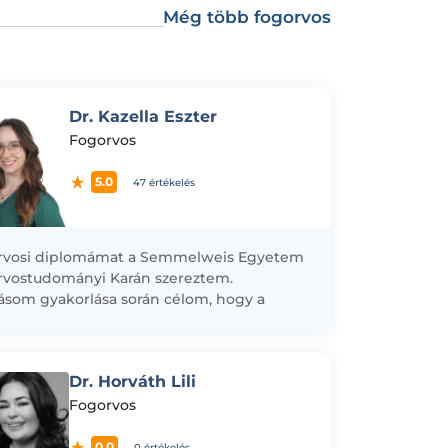
Még több fogorvos
Dr. Kazella Eszter
Fogorvos
5.0
47 értékelés
rvosi diplomámat a Semmelweis Egyetem
vostudományi Karán szereztem.
ásom gyakorlása során célom, hogy a
odernebb egyetemi ismereteket
zem egy empatikus és páciensközpontú
élettel. Az Egészség...
Dr. Horváth Lili
Fogorvos
0.0
0 értékelés