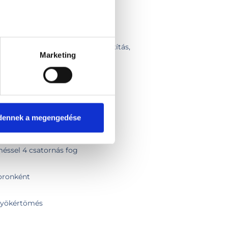
tás
zdése (fogbél megnyitása, tisztítás,
Marketing
glenes tömés)
éssel 1 csatornás fog
dennek a megengedése
éssel 2 csatornás fog
éssel 3 csatornás fog
éssel 4 csatornás fog
oronként
gyökértömés