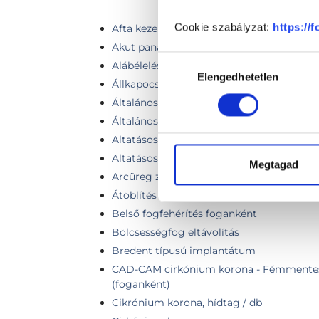
Cookie szabályzat:
https://
Afta kezelés
Akut panasz
Hozzájárulás
Alábélelés
Elengedhetetlen
kiválasztása
Állkapocsízületi vizsgálat, harapásemelő s
Általános fogászati ellátás, konzultáció
Általános fogászati problémák
Altatásos fogászati kezelés
Altatásos fogászati kezelés konzultáció
Megtagad
Arcüreg zárása
Átöblítés
Belső fogfehérítés foganként
Bölcsességfog eltávolítás
Bredent típusú implantátum
CAD-CAM cirkónium korona - Fémmentes,
(foganként)
Cikrónium korona, hídtag / db