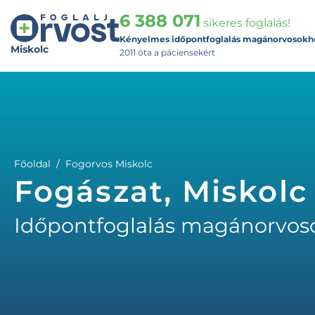
6 388 071
sikeres foglalás!
Kényelmes időpontfoglalás magánorvosokh
Miskolc
2011 óta a páciensekért
Főoldal
Fogorvos Miskolc
Fogászat, Miskolc
Időpontfoglalás magánorvos