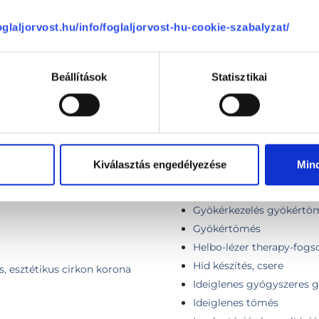
foglaljorvost.hu/info/foglaljorvost-hu-cookie-szabalyzat/
Frenulectomia
Gépi gyökércsatorna tágí
Gépi gyökérkezelés megke
Beállítások
Statisztikai
gyógyszeres tömés, idei
ín
Góckutatás
Gradia inlay, onlay
Gyökérkezelés
Gyökérkezelés gyökértöm
Kiválasztás engedélyezése
Min
Gyökérkezelés gyökértöm
Gyökérkezelés gyökértöm
Gyökérkezelés gyökértöm
Gyökértömés
Helbo-lézer therapy-fogs
Híd készítés, csere
 esztétikus cirkon korona
Ideiglenes gyógyszeres 
Ideiglenes tömés