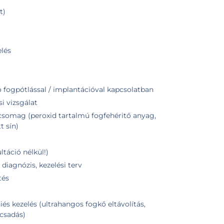
t)
lés
ó fogpótlással / implantációval kapcsolatban
i vizsgálat
csomag (peroxid tartalmú fogfehéritő anyag,
t sín)
táció nélkül!)
 diagnózis, kezelési terv
tés
iés kezelés (ultrahangos fogkő eltávolítás,
ácsadás)