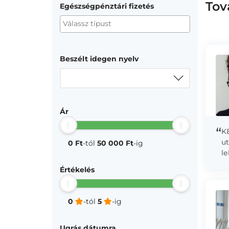
Tov
Egészségpénztári fizetés
Beszélt idegen nyelv
Ár
“
K
ut
0 Ft
-tól
50 000 Ft
-ig
l
v
Értékelés
te
0
-tól
5
-ig
Ugrás dátumra