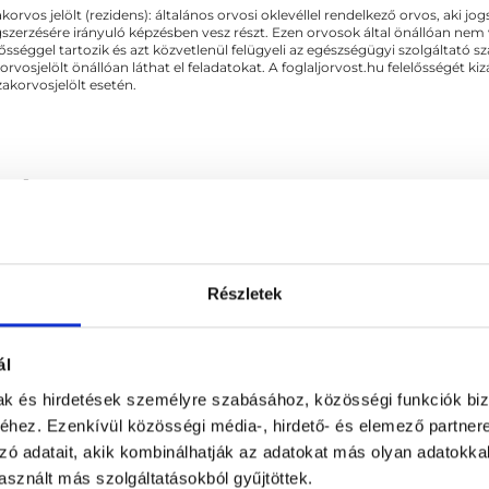
akorvos jelölt (rezidens): általános orvosi oklevéllel rendelkező orvos, aki j
zerzésére irányuló képzésben vesz részt. Ezen orvosok által önállóan nem
lősséggel tartozik és azt közvetlenül felügyeli az egészségügyi szolgáltató s
orvosjelölt önállóan láthat el feladatokat. A foglaljorvost.hu felelősségét 
zakorvosjelölt esetén.
gászat
Részletek
OLÓDÓ SZAKTERÜLETEK
ál
Szájsebészet
mak és hirdetések személyre szabásához, közösségi funkciók biz
hez. Ezenkívül közösségi média-, hirdető- és elemező partner
zó adatait, akik kombinálhatják az adatokat más olyan adatokka
sznált más szolgáltatásokból gyűjtöttek.