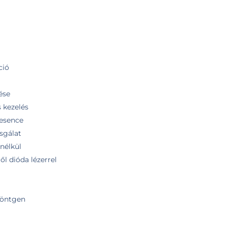
ció
ése
s kezelés
lesence
zsgálat
nélkül
ől dióda lézerrel
röntgen