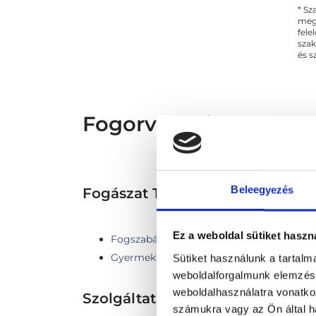
* Sz
megs
fele
szak
és s
Fogorvos Miskolc - Fo
Beleegyezés
Fogászat TERÜLETHEZ KAPCS
Ez a weboldal sütiket haszn
Fogszabályozás
Gyermekfogászat
Sütiket használunk a tartal
weboldalforgalmunk elemzésé
weboldalhasználatra vonatko
Szolgáltatások
számukra vagy az Ön által ha