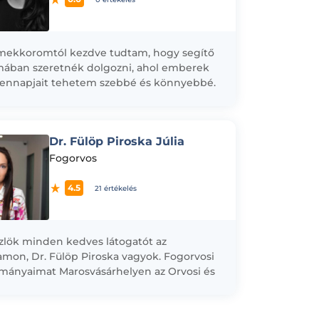
mekkoromtól kezdve tudtam, hogy segítő
ában szeretnék dolgozni, ahol emberek
ennapjait tehetem szebbé és könnyebbé.
vosként különösen fontos számomra a
em és az empátia, hiszen...
Dr. Fülöp Piroska Júlia
Fogorvos
4.5
21 értékelés
lök minden kedves látogatót az
amon, Dr. Fülöp Piroska vagyok. Fogorvosi
mányaimat Marosvásárhelyen az Orvosi és
yszerészeti egyetemen végeztem,
mát is itt szereztem 2020-ban. Az...