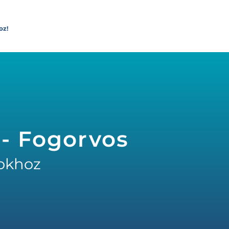
oz!
 - Fogorvos
okhoz