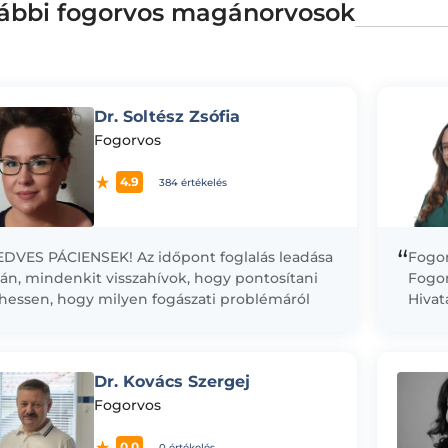
ábbi fogorvos magánorvosok
Dr. Soltész Zsófia
Fogorvos
4.9
384 értékelés
“
EDVES PÁCIENSEK! Az időpont foglalás leadása
Fogo
án, mindenkit visszahívok, hogy pontosítani
Fogor
ehessen, hogy milyen fogászati problémáról
Hivat
an szó és ennek megfelelően meg lehessen
legm
rvezni a...
ötvöz
szeml
Dr. Kovács Szergej
Fogorvos
0.0
0 értékelés