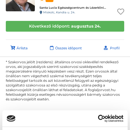
Santa Lucia Egészségcentrum és Lézerklinika
Miskolc, Kandia u. 24.
Következő időpont:
augusztus 24.
Árlista
Összes időpont
Profil
* Szakorvos jelölt (rezidens): általános orvosi oklevéllel rendelkező
orvos, aki jogszabályok szerinti szakorvosi szakképesítés
megszerzésére irányuló képzésben vesz részt. Ezen orvosok által
önállóan nem végezhető szakmai tevékenységért teljes
felelősséggel tartozik és azt közvetlenül felügyeli az egészségügyi
szolgáltató szakorvosa az első részvizsgáig, utána pedig a
szakorvosjelölt önállóan láthat el feladatokat. A foglaljorvost.hu
felelősségét kizárja esetleges névazonosságért bármely szakorvos
és szakorvosjelölt esetén.
Főoldal
Belgyógyász Miskolc