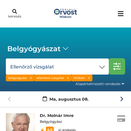
keresés
Miskolc
Belgyógyászat
Ellenőrző vizsgálat
belgyógyász
ellenőrző vizsgálat
Miskolc
Ma,
augusztus 08.
Dr. Molnár Imre
Belgyógyász
4.9
41 értékelés