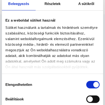
Ellenőrző vizsgálat
Beleegyezés
Részletek
A sütikről
Ez a weboldal sütiket használ
Sütiket használunk a tartalmak és hirdetések személyre
szabásához, közösségi funkciók biztosításához,
valamint weboldalforgalmunk elemzéséhez. Ezenkívül
Belgyógyász Miskolc -
közösségi média-, hirdető- és elemező partnereinkkel
Belgyógyászat
megosztjuk az Ön weboldalhasználatra vonatkozó
adatait, akik kombinálhatják az adatokat más olyan
adatokkal, amelyeket Ön adott meg számukra vagy az
Visszatérő probléma, tünet, vagy egy kezelés lezárultával
Ön által használt más szolgáltatásokból gyűjtöttek.
ellenőrző vizsgálat válhat szükségessé. Ilyenkor a
belgyógyász szakorvos megállapítja, gyógyultnak
minősül-e a páciens vagy további kezelésekre van
Cookie
Hozzájárulás
szükség.
szabályzat:
https://foglaljorvost.hu/info/foglaljorvost-
Elengedhetetlen
kiválasztása
hu-cookie-szabalyzat/
Belgyógyászat TERÜLETHEZ KAPCSOLÓDÓ
Beállítások
SZAKTERÜLETEK