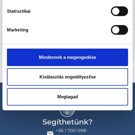
Statisztikai
Szolgáltatások
Marketing
Budapesti és vidéki belgyógyász orvosok
Mindennek a megengedése
Kiválasztás engedélyezése
Megtagad
Segíthetünk?
+36 1 700-1398