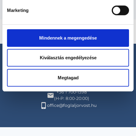
Marketing
Mindennek a megengedése
Kiválasztás engedélyezése
Megtagad
Segíthetünk?
+36 1 700-1398
(H-P: 8:00-20:00)
office@foglaljorvost.hu