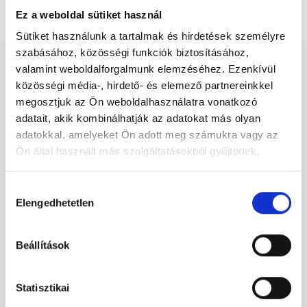
STD konzultáció, férfi nemigyógyászat
Ez a weboldal sütiket használ
Sütiket használunk a tartalmak és hirdetések személyre
szabásához, közösségi funkciók biztosításához,
valamint weboldalforgalmunk elemzéséhez. Ezenkívül
közösségi média-, hirdető- és elemező partnereinkkel
megosztjuk az Ön weboldalhasználatra vonatkozó
adatait, akik kombinálhatják az adatokat más olyan
Bőrgyógyász Miskolc -
adatokkal, amelyeket Ön adott meg számukra vagy az
Bőrgyógyászat
Ön által használt más szolgáltatásokból gyűjtöttek.
Cookie
Hozzájárulás
Bőrgyógyászat TERÜLETHEZ
szabályzat:
https://foglaljorvost.hu/info/foglaljorvost-
Elengedhetetlen
kiválasztása
KAPCSOLÓDÓ SZAKTERÜLETEK
hu-cookie-szabalyzat/
Beállítások
Szolgáltatások
Statisztikai
Budapesti és vidéki bőrgyógyász orvosok