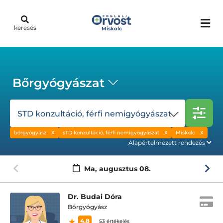
keresés
Miskolc
Bőrgyógyászat
STD konzultáció, férfi nemigyógyászat
bőrgyógyász
sTD konzultáció, férfi nemigyógyászat
Miskolc
Ma,
augusztus 08.
Dr. Budai Dóra
Bőrgyógyász
4.8
53 értékelés