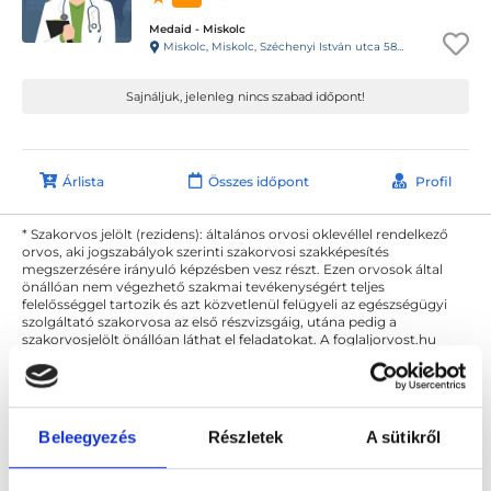
Medaid - Miskolc
Miskolc, Miskolc, Széchenyi István utca 58. 1/1.
Sajnáljuk, jelenleg nincs szabad időpont!
Árlista
Összes időpont
Profil
* Szakorvos jelölt (rezidens): általános orvosi oklevéllel rendelkező
orvos, aki jogszabályok szerinti szakorvosi szakképesítés
megszerzésére irányuló képzésben vesz részt. Ezen orvosok által
önállóan nem végezhető szakmai tevékenységért teljes
felelősséggel tartozik és azt közvetlenül felügyeli az egészségügyi
szolgáltató szakorvosa az első részvizsgáig, utána pedig a
szakorvosjelölt önállóan láthat el feladatokat. A foglaljorvost.hu
felelősségét kizárja esetleges névazonosságért bármely szakorvos
és szakorvosjelölt esetén.
Beleegyezés
Részletek
A sütikről
Főoldal
Bőrgyógyász Miskolc