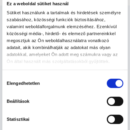
Ez a weboldal sütiket használ
Sütiket használunk a tartalmak és hirdetések személyre
szabásához, közösségi funkciók biztosításához,
valamint weboldalforgalmunk elemzéséhez. Ezenkívül
közösségi média-, hirdető- és elemező partnereinkkel
Gyermek fül-orr-gégész Miskolc
megosztjuk az Ön weboldalhasználatra vonatkozó
- Gyermek fül-orr-gégészet
adatait, akik kombinálhatják az adatokat más olyan
adatokkal, amelyeket Ön adott meg számukra vagy az
Ön által használt más szolgáltatásokból gyűjtöttek.
Gyermek fül-orr-gégészet TERÜLETHEZ
Cookie
KAPCSOLÓDÓ SZAKTERÜLETEK
Hozzájárulás
szabályzat:
https://foglaljorvost.hu/info/foglaljorvost-
Elengedhetetlen
kiválasztása
hu-cookie-szabalyzat/
Szolgáltatások
Beállítások
Budapesti és vidéki gyermek fül-orr-gégész
orvosok
Statisztikai