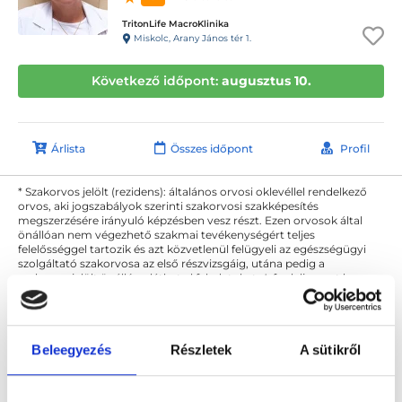
TritonLife MacroKlinika
Miskolc, Arany János tér 1.
Következő időpont:
augusztus 10.
Árlista
Összes időpont
Profil
* Szakorvos jelölt (rezidens): általános orvosi oklevéllel rendelkező
orvos, aki jogszabályok szerinti szakorvosi szakképesítés
megszerzésére irányuló képzésben vesz részt. Ezen orvosok által
önállóan nem végezhető szakmai tevékenységért teljes
felelősséggel tartozik és azt közvetlenül felügyeli az egészségügyi
szolgáltató szakorvosa az első részvizsgáig, utána pedig a
szakorvosjelölt önállóan láthat el feladatokat. A foglaljorvost.hu
felelősségét kizárja esetleges névazonosságért bármely szakorvos
és szakorvosjelölt esetén.
Beleegyezés
Részletek
A sütikről
Főoldal
Gyermek fül-orr-gégész Miskolc