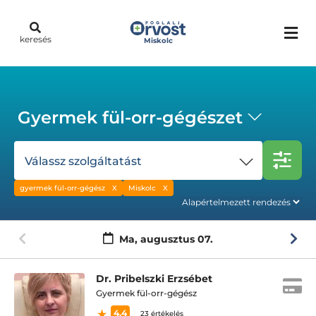
keresés
Miskolc
Gyermek fül-orr-gégészet
Válassz szolgáltatást
gyermek fül-orr-gégész
Miskolc
Ma,
augusztus 07.
Dr. Pribelszki Erzsébet
Gyermek fül-orr-gégész
4.4
23 értékelés