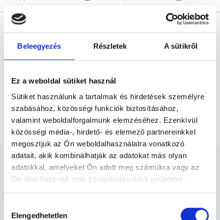
* Szakorvos jelölt (rezidens): általános orvosi oklevéllel rendelkező
orvos, aki jogszabályok szerinti szakorvosi szakképesítés
megszerzésére irányuló képzésben vesz részt. Ezen orvosok által
önállóan nem végezhető szakmai tevékenységért teljes
Beleegyezés
Részletek
A sütikről
felelősséggel tartozik és azt közvetlenül felügyeli az egészségügyi
szolgáltató szakorvosa az első részvizsgáig, utána pedig a
szakorvosjelölt önállóan láthat el feladatokat. A foglaljorvost.hu
felelősségét kizárja esetleges névazonosságért bármely szakorvos
Ez a weboldal sütiket használ
és szakorvosjelölt esetén.
Sütiket használunk a tartalmak és hirdetések személyre
szabásához, közösségi funkciók biztosításához,
Főoldal
Gyermek-gasztroenterológus Miskolc
valamint weboldalforgalmunk elemzéséhez. Ezenkívül
közösségi média-, hirdető- és elemező partnereinkkel
megosztjuk az Ön weboldalhasználatra vonatkozó
adatait, akik kombinálhatják az adatokat más olyan
adatokkal, amelyeket Ön adott meg számukra vagy az
Ön által használt más szolgáltatásokból gyűjtöttek.
Gyermek-gasztroenterológus
Cookie
Hozzájárulás
szabályzat:
https://foglaljorvost.hu/info/foglaljorvost-
Elengedhetetlen
Miskolc - Gyermek
kiválasztása