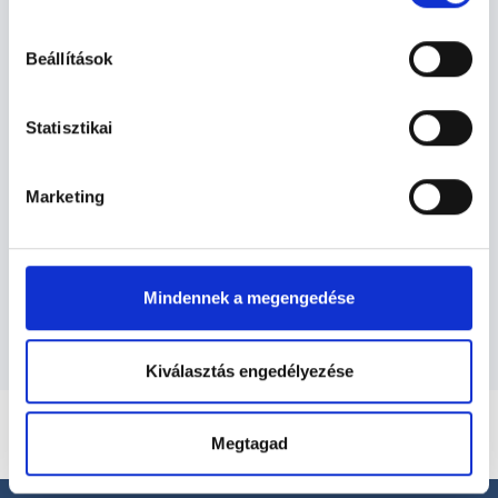
hu-cookie-szabalyzat/
gasztroenterológia
Beállítások
Gyermek gasztroenterológia TERÜLETHEZ
Statisztikai
KAPCSOLÓDÓ SZAKTERÜLETEK
Marketing
Szolgáltatások
Budapesti és vidéki gyermek-
gasztroenterológus orvosok
Mindennek a megengedése
Kiválasztás engedélyezése
Megtagad