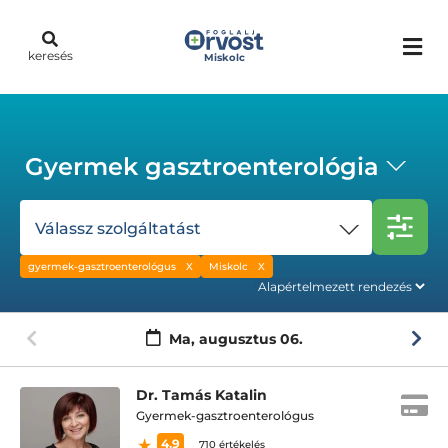
keresés
Miskolc
Gyermek gasztroenterológia
Válassz szolgáltatást
gyermek-gasztroenterológus
Miskolc
Ma,
augusztus 06.
Dr. Tamás Katalin
Gyermek-gasztroenterológus
4.9
710 értékelés