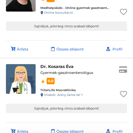
Medhelp4kids - Online gyermek gasztroenterológiai magánrendelés - dietetikussal
Online konzultáció
Sajnáljuk, jelenleg nincs szabad időpont!
Árlista
Összes időpont
Profil
Dr. Kosaras Éva
Gyermek-gasztroenterológus
0.0
TritonLife MacroKlinika
Miskolc, Arany János tér 1.
Sajnáljuk, jelenleg nincs szabad időpont!
Árlista
Összes időpont
Profil