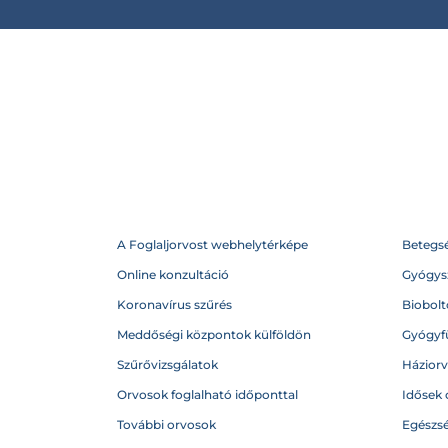
A Foglaljorvost webhelytérképe
Betegs
Online konzultáció
Gyógysz
Koronavírus szűrés
Biobolto
Meddőségi központok külföldön
Gyógyf
Szűrővizsgálatok
Házior
Orvosok foglalható időponttal
Idősek 
További orvosok
Egészs