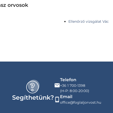
ász orvosok
Ellenőrző vizsgálat Vác
Telefon
+36 1 700-1398
(H-P: 8:00-20:00)
Segíthetünk?
Email
office@foglaljorvost.hu