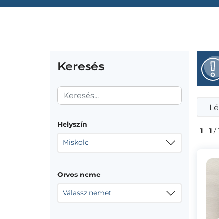
Keresés
Lé
Helyszín
1 - 1
/ 
Miskolc
Orvos neme
Válassz nemet