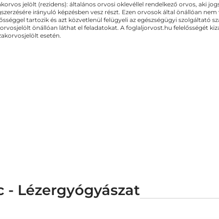
akorvos jelölt (rezidens): általános orvosi oklevéllel rendelkező orvos, aki j
zerzésére irányuló képzésben vesz részt. Ezen orvosok által önállóan nem
lősséggel tartozik és azt közvetlenül felügyeli az egészségügyi szolgáltató s
orvosjelölt önállóan láthat el feladatokat. A foglaljorvost.hu felelősségét 
zakorvosjelölt esetén.
c - Lézergyógyászat