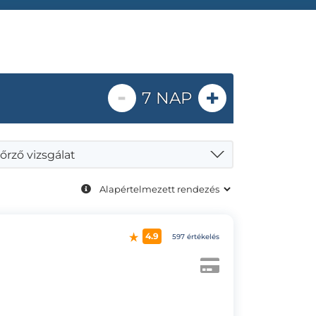
-
+
7 NAP
őrző vizsgálat
4.9
597 értékelés