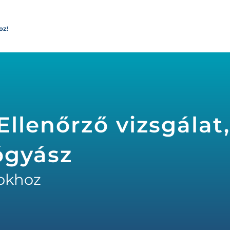
oz!
llenőrző vizsgálat,
ógyász
okhoz