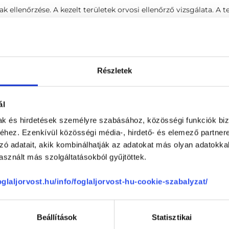
ak ellenőrzése. A kezelt területek orvosi ellenőrző vizsgálata. A
 érdekében.
Z KAPCSOLÓDÓ SZAKTERÜLETEK
Részletek
Visszérgyógyászat
ál
mak és hirdetések személyre szabásához, közösségi funkciók biz
hez. Ezenkívül közösségi média-, hirdető- és elemező partner
zó adatait, akik kombinálhatják az adatokat más olyan adatokka
sznált más szolgáltatásokból gyűjtöttek.
él
Lágylézer kezelés 1. alkal
foglaljorvost.hu/info/foglaljorvost-hu-cookie-szabalyzat/
zél különböző ujjakon
Lágylézer kezelés további 
zél ugyanazon az ujjon
Lágylézer kezelés további
zél
Lézeres hüvelyszárazság 
Beállítások
Statisztikai
zél
Lézeres hüvelyszűkítés