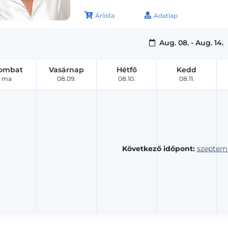
Árlista
Adatlap
Aug. 08. - Aug. 14.
ombat
Vasárnap
Hétfő
Kedd
ma
08.09.
08.10.
08.11.
Következő időpont:
szeptemb