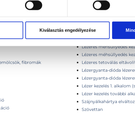
Lézeres hüvelyszűkítés ke
Lézeres inkontinencia kez
Lézeres inkontinencia kez
Kiválasztás engedélyezése
Min
(vírusos szemölcs, fibróma)
Lézeres intimplasztika ke
Lézeres körömgomba kez
Lézeres méhsüllyedés kez
Lézeres méhsüllyedés kez
zemölcsök, fibromák
Lézeres tetoválás eltávolí
Lézergyanta-dióda lézeres
Lézergyanta-dióda lézeres
Lézer kezelés 1. alkalom 
Lézer kezelés további al
ió
Szájnyálkahártya elváltoz
táció
Szövettan