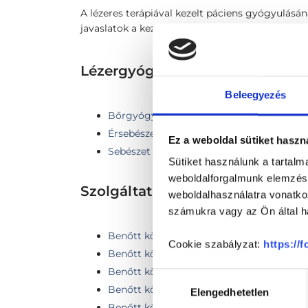
A lézeres terápiával kezelt páciens gyógyulásán
javaslatok a kezelés hatékonyságának növelése
Lézergyógyászat TERÜLETHE
Beleegyezés
Bőrgyógyászat
Érsebészet
Ez a weboldal sütiket haszn
Sebészet
Sütiket használunk a tartal
weboldalforgalmunk elemzésé
Szolgáltatások
weboldalhasználatra vonatko
számukra vagy az Ön által ha
Benőtt köröm lézeres kezelése: 1 körömsz
Cookie szabályzat:
https://
Benőtt köröm lézeres kezelése: 2 köröms
Benőtt köröm lézeres kezelése: 2 köröms
Hozzájárulás
Benőtt köröm lézeres kezelése: 3 köröms
Elengedhetetlen
kiválasztása
Benőtt köröm lézeres kezelése: 4 köröms