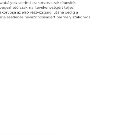
ogszabályok szerinti szakorvosi szakképesítés
 végezhető szakmai tevékenységért teljes
zakorvosa az első részvizsgáig, utána pedig a
kizárja esetleges névazonosságért bármely szakorvos