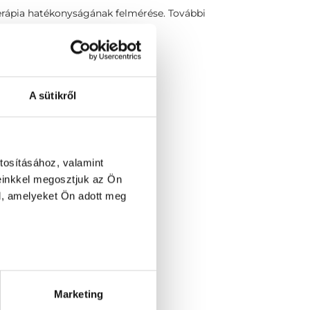
 terápia hatékonyságának felmérése. További
A sütikről
tosításához, valamint
einkkel megosztjuk az Ön
l, amelyeket Ön adott meg
om (nagy ízület)
alkalom (kis ízület)
 alkalom (nagy ízület)
kezelés konzultáció
Marketing