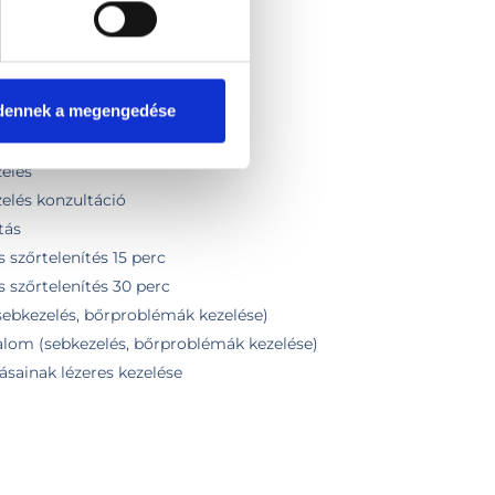
zelés konzultáció
elés
elés konzultáció
dennek a megengedése
zelés, konzultáció
elés
elés
elés konzultáció
tás
 szőrtelenítés 15 perc
 szőrtelenítés 30 perc
(sebkezelés, bőrproblémák kezelése)
kalom (sebkezelés, bőrproblémák kezelése)
ásainak lézeres kezelése