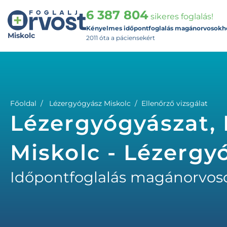
6 387 804
sikeres foglalás!
Kényelmes időpontfoglalás magánorvosokh
Miskolc
2011 óta a páciensekért
Főoldal
Lézergyógyász Miskolc
Ellenőrző vizsgálat
Lézergyógyászat, E
Miskolc - Lézergy
Időpontfoglalás magánorvos