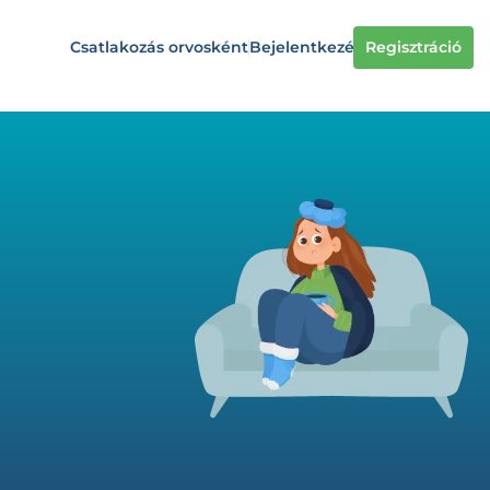
Csatlakozás orvosként
Bejelentkezés
Regisztráció