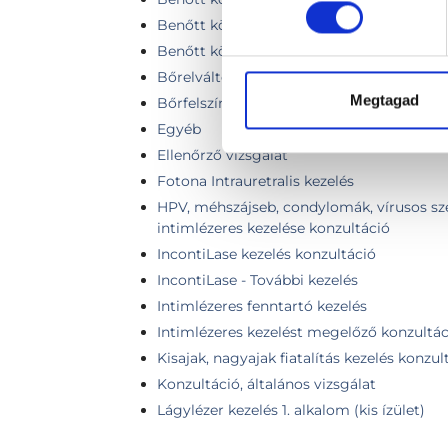
Benőtt köröm lézeres műtéte
Benőtt köröm lézeres műtét - kettő oldal
Bőrelváltozások lézeres kezelése
Megtagad
Bőrfelszíni növedék eltávolítása lézerrel 
Egyéb
Ellenőrző vizsgálat
Fotona Intrauretralis kezelés
HPV, méhszájseb, condylomák, vírusos s
intimlézeres kezelése konzultáció
IncontiLase kezelés konzultáció
IncontiLase - További kezelés
Intimlézeres fenntartó kezelés
Intimlézeres kezelést megelőző konzultác
Kisajak, nagyajak fiatalítás kezelés konzul
Konzultáció, általános vizsgálat
Lágylézer kezelés 1. alkalom (kis ízület)