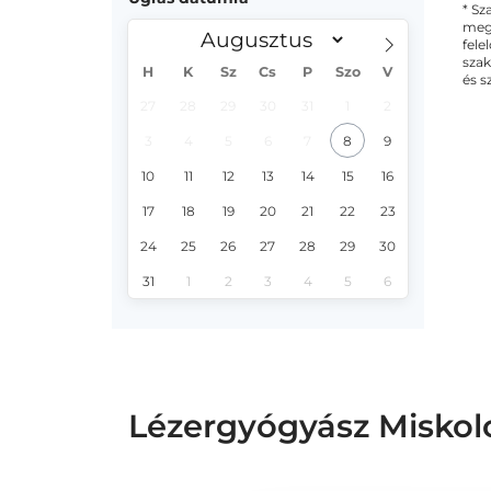
* Sz
megs
fele
szak
H
K
Sz
Cs
P
Szo
V
és s
27
28
29
30
31
1
2
3
4
5
6
7
8
9
10
11
12
13
14
15
16
17
18
19
20
21
22
23
24
25
26
27
28
29
30
31
1
2
3
4
5
6
Lézergyógyász Miskol