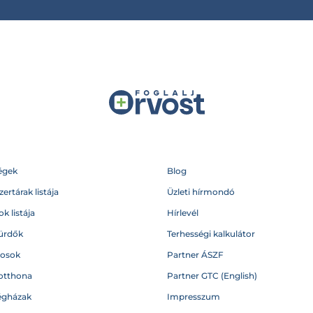
égek
Blog
ertárak listája
Üzleti hírmondó
k listája
Hírlevél
ürdők
Terhességi kalkulátor
vosok
Partner ÁSZF
otthona
Partner GTC (English)
égházak
Impresszum